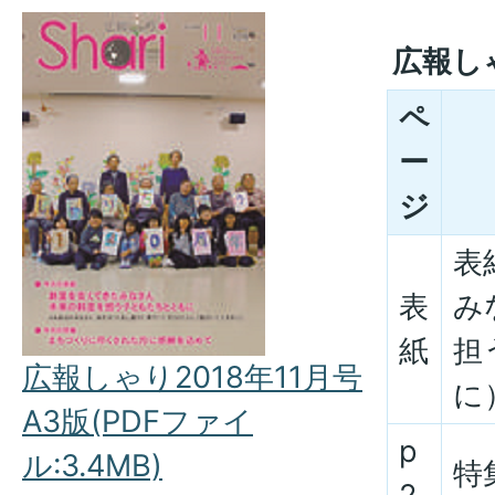
広報し
ペ
ー
ジ
表
表
み
紙
担
広報しゃり2018年11月号
に
A3版(PDFファイ
p
ル:3.4MB)
特