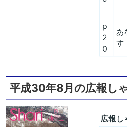
p
あ
2
す 
0
平成30年8月の広報し
広報し