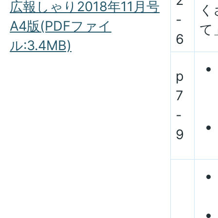
2
広報しゃり2018年11月号
く
-
A4版(PDFファイ
て
6
ル:3.4MB)
p
7
-
9