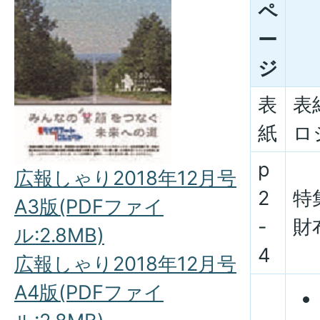
ペ
ー
ジ
表
表
紙
ロ
p
広報しゃり2018年12月号
2
特
A3版(PDFファイ
-
財
ル:2.8MB)
4
広報しゃり2018年12月号
A4版(PDFファイ