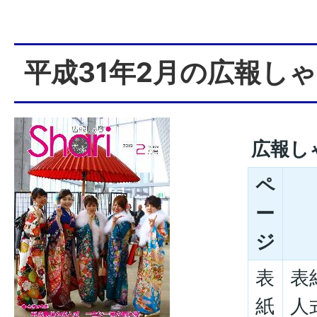
平成31年2月の広報し
広報し
ペ
ー
ジ
表
表
紙
人