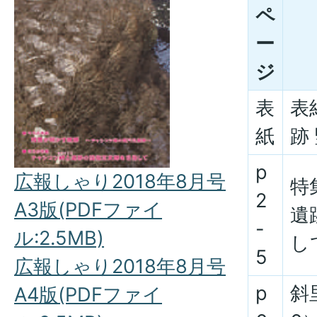
ペ
ー
ジ
表
表
紙
跡
p
広報しゃり2018年8月号
特
2
A3版(PDFファイ
遺
-
ル:2.5MB)
し
5
広報しゃり2018年8月号
p
斜
A4版(PDFファイ