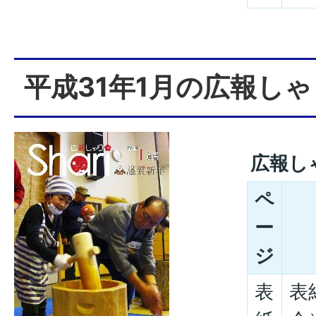
平成31年1月の広報しゃ
広報し
ペ
ー
ジ
表
表