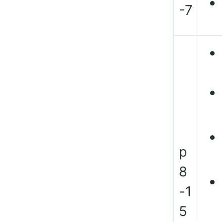
-7
p
8
-1
5