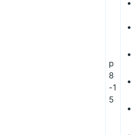
p
8
-1
5