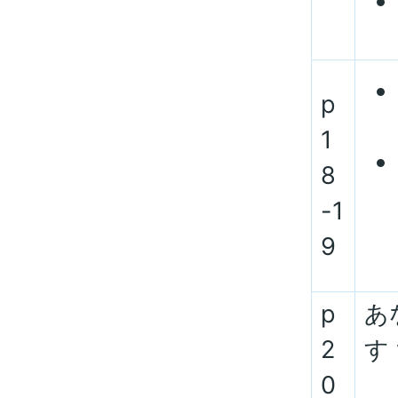
p
1
8
-1
9
p
あ
2
す 
0