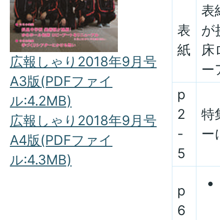
表
表
が
紙
床
広報しゃり2018年9月号
ー
A3版(PDFファイ
p
ル:4.2MB)
2
特
広報しゃり2018年9月号
-
ー
A4版(PDFファイ
5
ル:4.3MB)
p
6