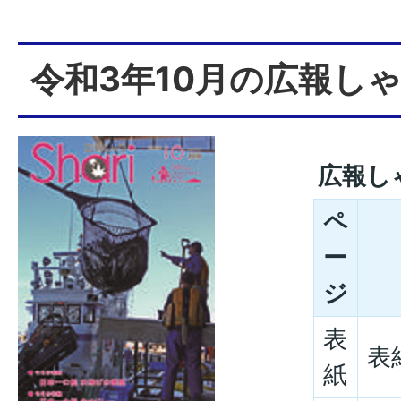
令和3年10月の広報し
広報し
ペ
ー
ジ
表
表
紙