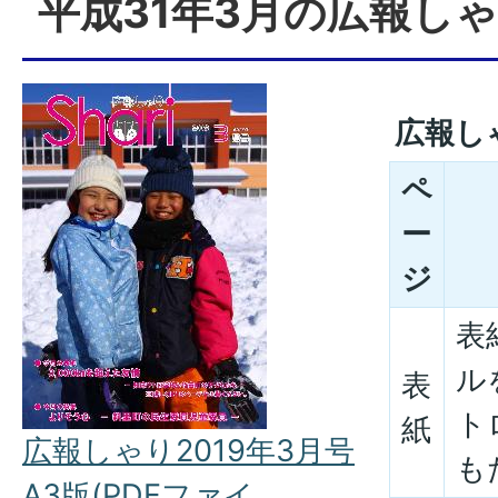
平成31年3月の広報し
広報し
ペ
ー
ジ
表
ル
表
ト
紙
広報しゃり2019年3月号
も
A3版(PDFファイ