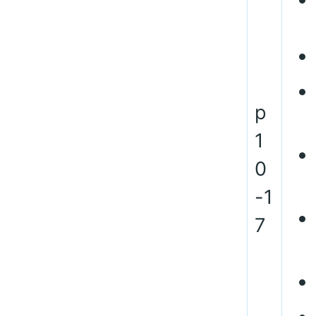
p
1
0
-1
7