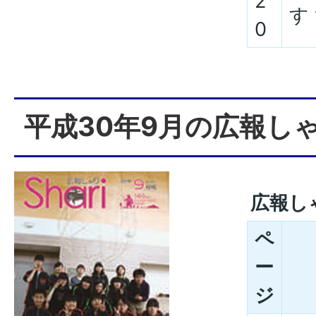
2
す 
0
平成30年9月の広報し
広報し
ペ
ー
ジ