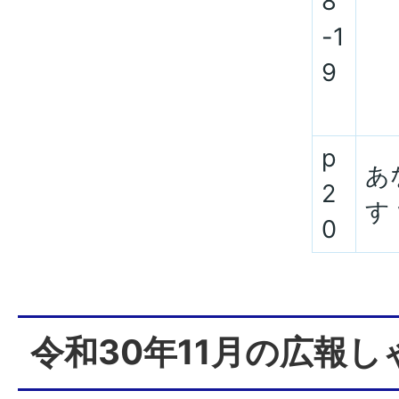
8
-1
9
p
あ
2
す 
0
令和30年11月の広報し