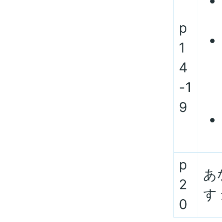
p
1
4
-1
9
p
あ
2
す
0