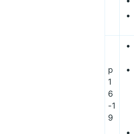
p
1
6
-1
9