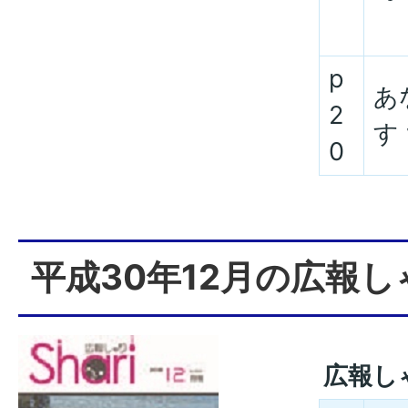
p
あ
2
す 
0
平成30年12月の広報し
広報し