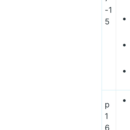
-1
5
p
1
6