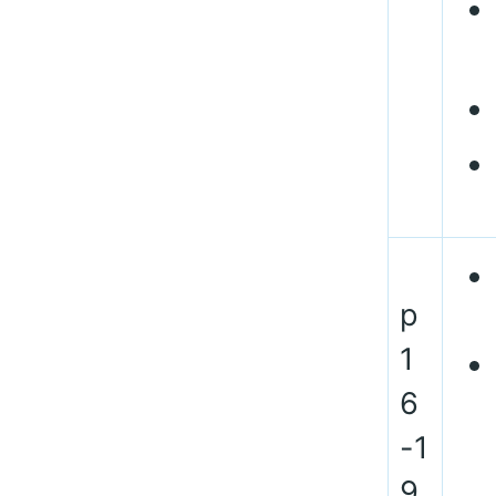
p
1
6
-1
9