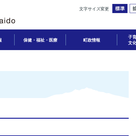
文字サイズ変更
子
報
保健・福祉・医療
町政情報
文