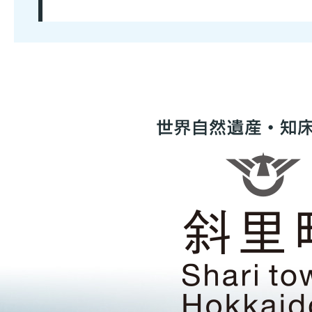
世
界
自
然
遺
産・
知