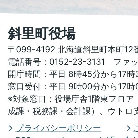
し
た
地
斜里町役場
図。
〒099-4192 北海道斜里町本町12
北
電話番号：0152-23-3131 ファッ
海
開庁時間：平日 8時45分から17時
道
窓口受付：平日 9時00分から17時
オ
※対象窓口：役場庁舎1階東フロア
ホ
成課・税務課・会計課）、ウトロ
ー
ツ
プライバシーポリシー
ク