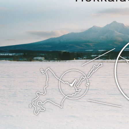
床
の
ま
斜
ち
里
斜
町
里
の
町
位
Shari
置
town
を
Hokkaido
記