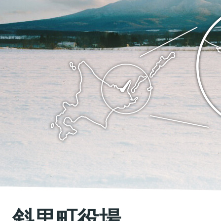
斜
ち
里
斜
町
里
の
町
位
Shari
置
town
を
Hokkaido
記
し
た
地
斜里町役場