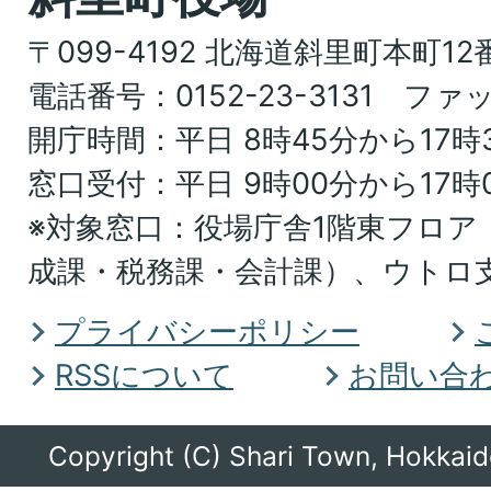
図。
〒099-4192 北海道斜里町本町12
北
電話番号：0152-23-3131 ファッ
海
開庁時間：平日 8時45分から17時
道
窓口受付：平日 9時00分から17時
オ
※対象窓口：役場庁舎1階東フロア
ホ
成課・税務課・会計課）、ウトロ
ー
ツ
プライバシーポリシー
ク
RSSについて
お問い合
総
合
Copyright (C) Shari Town, Hokkaido