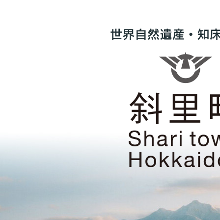
世
界
自
然
遺
産・
知
床
の
ま