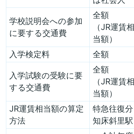
全額
学校説明会への参加
（JR運賃
に要する交通費
当額）
入学検定料
全額
全額
入学試験の受験に要
（JR運賃
する交通費
当額）
JR運賃相当額の算定
特急往復分
方法
知床斜里駅