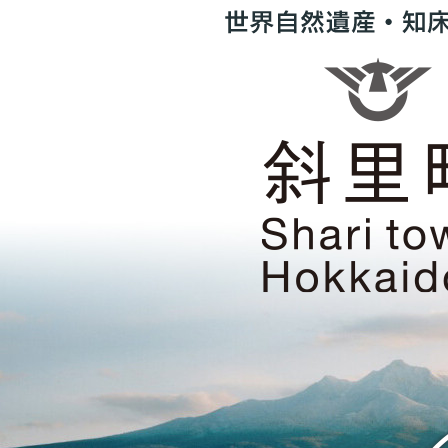
世
界
自
然
遺
産・
知
床
の
ま
斜
ち