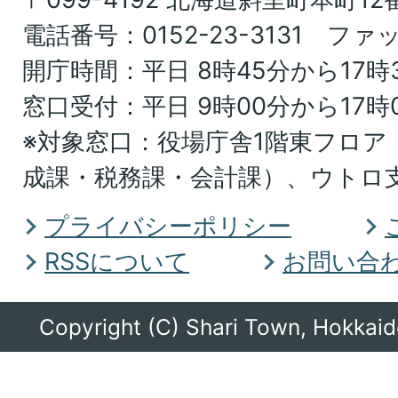
北
電話番号：0152-23-3131 ファッ
海
開庁時間：平日 8時45分から17時
道
窓口受付：平日 9時00分から17時
オ
※対象窓口：役場庁舎1階東フロア
ホ
成課・税務課・会計課）、ウトロ
ー
ツ
プライバシーポリシー
ク
RSSについて
お問い合
総
合
Copyright (C) Shari Town, Hokkaido
振
興