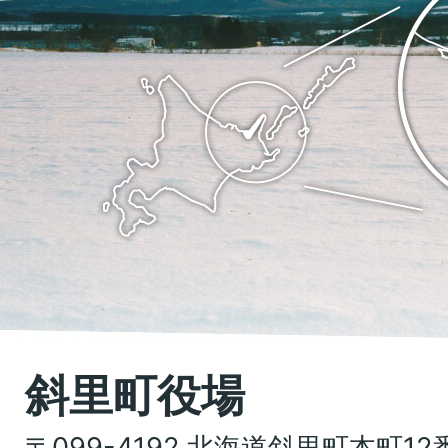
里
斜
町
里
の
町
位
Shari
置
town
を
Hokkaido
記
し
た
地
斜里町役場
図。
〒099-4192 北海道斜里町本町12