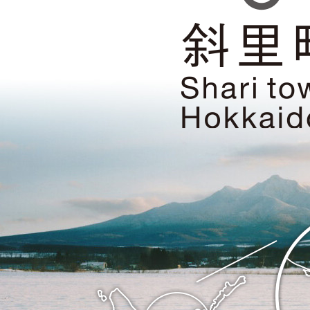
自
然
遺
産・
知
床
の
ま
斜
ち
里
斜
町
里
の
町