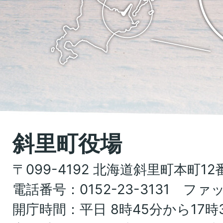
位
Shari
置
town
を
Hokkaido
記
し
た
地
斜里町役場
図。
〒099-4192 北海道斜里町本町12
北
電話番号：0152-23-3131 ファッ
海
開庁時間：平日 8時45分から17時
道