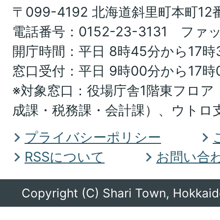
〒099-4192 北海道斜里町本町12
北
電話番号：0152-23-3131 ファッ
海
開庁時間：平日 8時45分から17時
道
窓口受付：平日 9時00分から17時
オ
※対象窓口：役場庁舎1階東フロア
ホ
成課・税務課・会計課）、ウトロ
ー
ツ
プライバシーポリシー
ク
RSSについて
お問い合
総
合
Copyright (C) Shari Town, Hokkaido
振