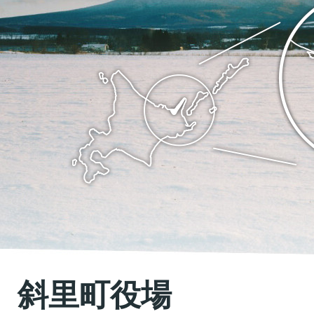
ち
里
斜
町
里
の
町
位
Shari
置
town
を
Hokkaido
記
し
た
地
斜里町役場
図。