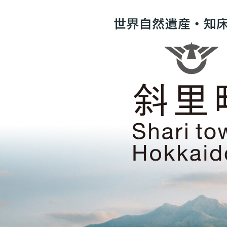
世
界
自
然
遺
産・
知
床
の
ま
斜