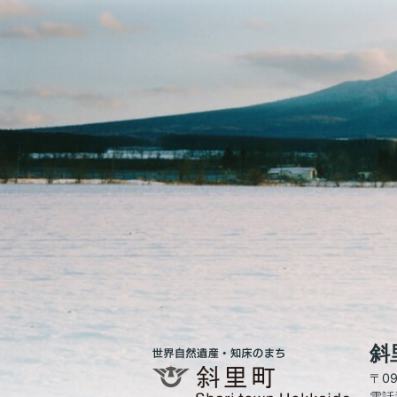
斜
世
界
〒0
自
電話番