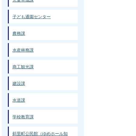
子ども通園センター
農務課
水産林務課
商工観光課
建設課
水道課
学校教育課
斜里町公民館（ゆめホール知