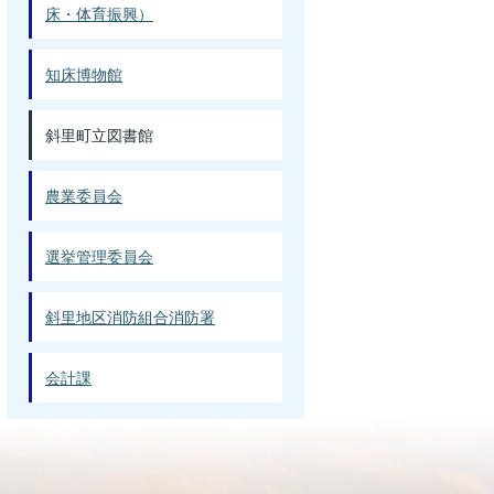
床・体育振興）
知床博物館
斜里町立図書館
農業委員会
選挙管理委員会
斜里地区消防組合消防署
会計課