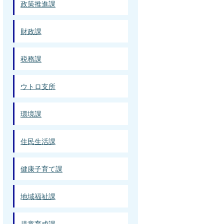
政策推進課
財政課
税務課
ウトロ支所
環境課
住民生活課
健康子育て課
地域福祉課
児童育成課