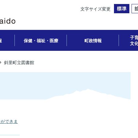
文字サイズ変更
子
報
保健・福祉・医療
町政情報
文
斜里町立図書館
ジができま