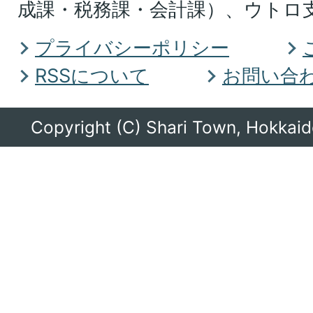
成課・税務課・会計課）、ウトロ
ー
ツ
プライバシーポリシー
ク
RSSについて
お問い合
総
合
Copyright (C) Shari Town, Hokkaido
振
興
局
に
あ
る