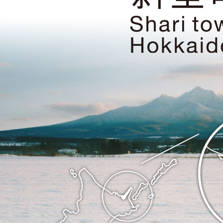
遺
産・
知
床
の
ま
斜
ち
里
斜
町
里
の
町
位
Shari
置
town