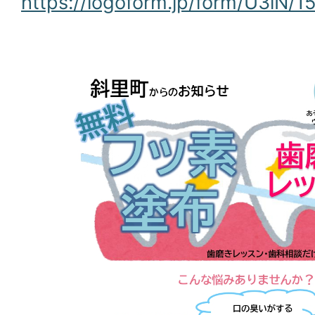
https://logoform.jp/form/U3iN/