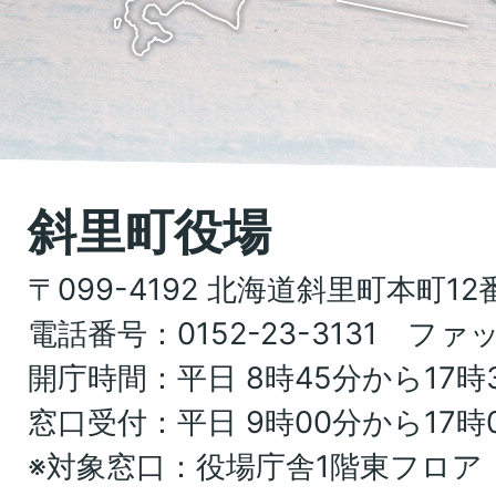
を
Hokkaido
記
し
た
地
斜里町役場
図。
〒099-4192 北海道斜里町本町12
北
電話番号：0152-23-3131 ファッ
海
開庁時間：平日 8時45分から17時
道
窓口受付：平日 9時00分から17時
オ
※対象窓口：役場庁舎1階東フロア
ホ