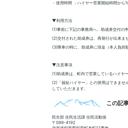
・使用時間 ：ハイヤー営業開始時間から
▼利用方法
(1)事前に下記の事務局へ、助成券交付の
(2)交付された助成券は、再発行が出来
(3)降車の時に、助成券に現金（本人負
▼注意事項
(1)助成券は、町内で営業しているハイヤ
(2)「福祉ハイヤー」との併用はできま
していただきます。
この記
民生部 住民生活課 住民活動係
〒099-4192
北海道斜里郡斜里町本町12番地