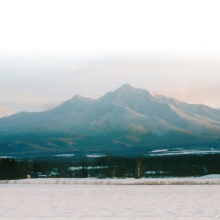
斜
里
町
の