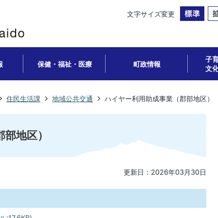
文字サイズ変更
子
報
保健・福祉・医療
町政情報
文
住民生活課
地域公共交通
ハイヤー利用助成事業（郡部地区）
郡部地区）
更新日：2026年03月30日
7.6KB)