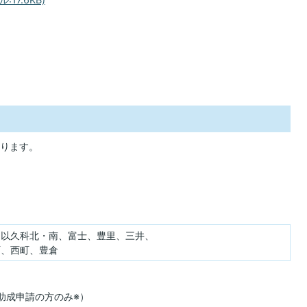
ります。
、以久科北・南、富士、豊里、三井、
町、西町、豊倉
助成申請の方のみ※）