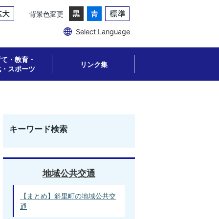
背景色変更
Select Language
育て・教育・
リンク集
化・スポーツ
キーワード検索
地域公共交通
【まとめ】斜里町の地域公共交
通