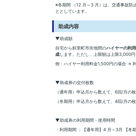
※冬期間 （12 月～3 月）は、交通事
ととしています。
助成内容
▼助成額
自宅から斜里町市街地間の
ハイヤーの利用
成
します。ただし、上限額は上限3,000円
例：ハイヤー利用料金1,500円の場合 → 利
▼助成券の交付枚数
（通年用）申込月から数えて、6回/月の
（冬期用）申込月から数えて、4回/月の
▼助成券の利用期間・使用時間
・利用期間 ：【通年用】4 月～3月 【冬期