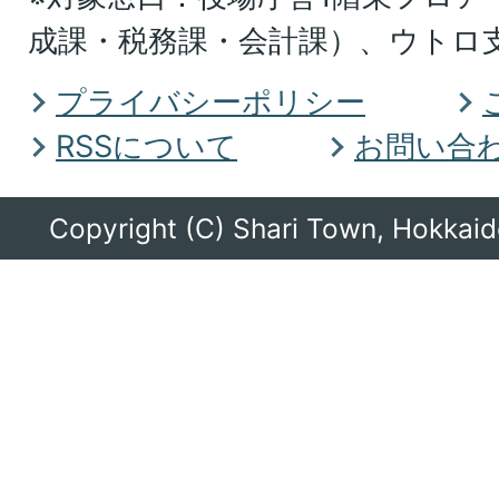
ホ
成課・税務課・会計課）、ウトロ
ー
ツ
プライバシーポリシー
ク
RSSについて
お問い合
総
合
Copyright (C) Shari Town, Hokkaido
振
興
局
に
あ
る