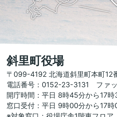
置
town
を
Hokkaido
記
し
た
地
斜里町役場
図。
〒099-4192 北海道斜里町本町12
北
電話番号：0152-23-3131 ファッ
海
開庁時間：平日 8時45分から17時
道
窓口受付：平日 9時00分から17時
オ
※対象窓口：役場庁舎1階東フロア