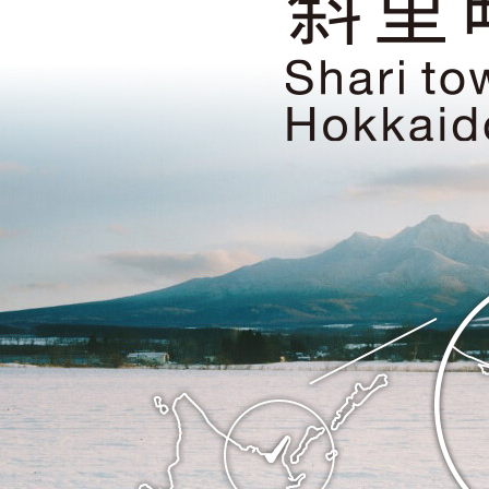
遺
産・
知
床
の
ま
斜
ち
里
斜
町
里
の
町
位
Shari