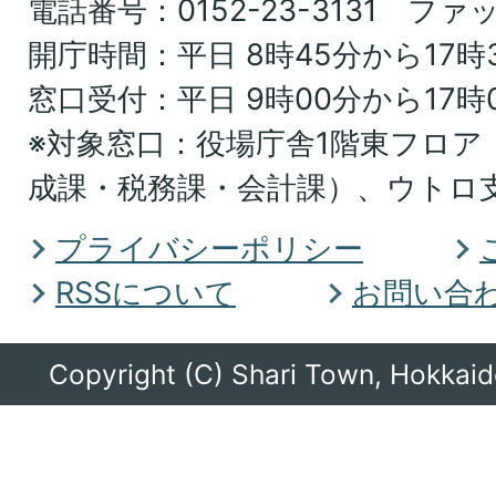
電話番号：0152-23-3131 ファッ
海
開庁時間：平日 8時45分から17時
道
窓口受付：平日 9時00分から17時
オ
※対象窓口：役場庁舎1階東フロア
ホ
成課・税務課・会計課）、ウトロ
ー
ツ
プライバシーポリシー
ク
RSSについて
お問い合
総
合
Copyright (C) Shari Town, Hokkaido
振
興