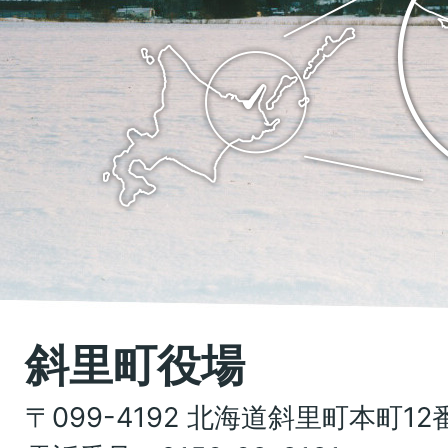
町
里
の
町
位
Shari
置
town
を
Hokkaido
記
し
た
地
斜里町役場
図。
〒099-4192 北海道斜里町本町12
北