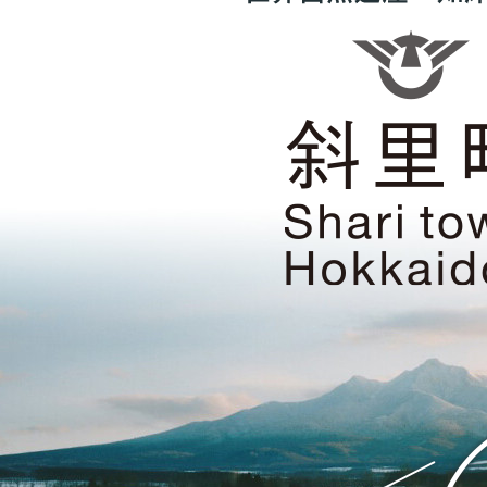
界
自
然
遺
産・
知
床
の
ま
斜
ち
里
斜