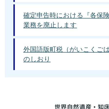
確定申告時における『各保
業務を廃止します
外国語版町税（がいこくごば
のしおり
世