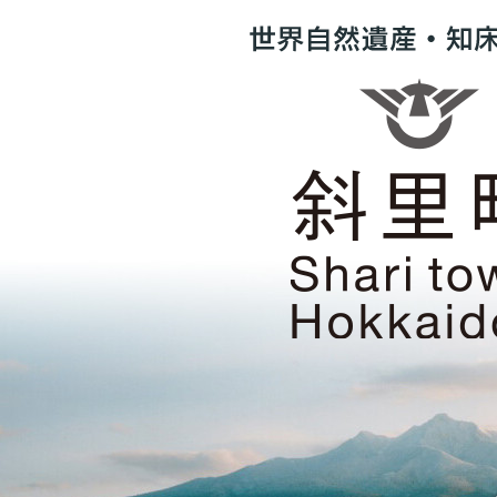
世
界
自
然
遺
産・
知
床
の
ま
斜
ち