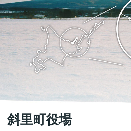
里
斜
町
里
の
町
位
Shari
置
town
を
Hokkaido
記
し
た
地
斜里町役場
図。