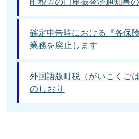
町税等の口座振替済通知書
確定申告時における『各保
業務を廃止します
外国語版町税（がいこくごば
のしおり