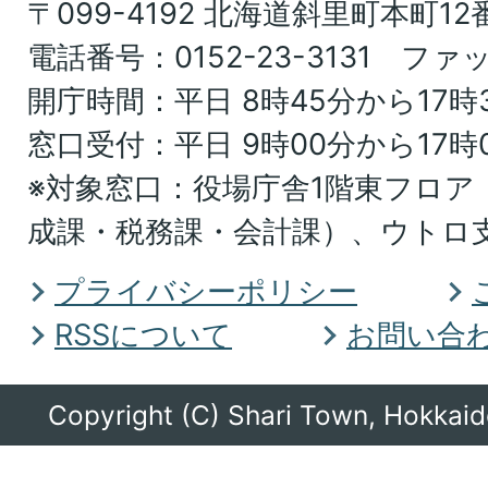
〒099-4192 北海道斜里町本町12
北
電話番号：0152-23-3131 ファッ
海
開庁時間：平日 8時45分から17時
道
窓口受付：平日 9時00分から17時
オ
※対象窓口：役場庁舎1階東フロア
ホ
成課・税務課・会計課）、ウトロ
ー
ツ
プライバシーポリシー
ク
RSSについて
お問い合
総
合
Copyright (C) Shari Town, Hokkaido
振