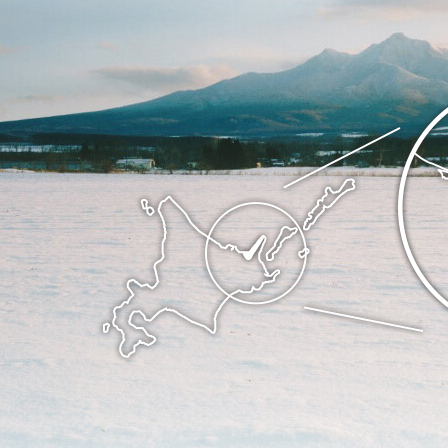
の
ま
斜
ち
里
斜
町
里
の
町
位
Shari
置
town
を
Hokkaido
記
し