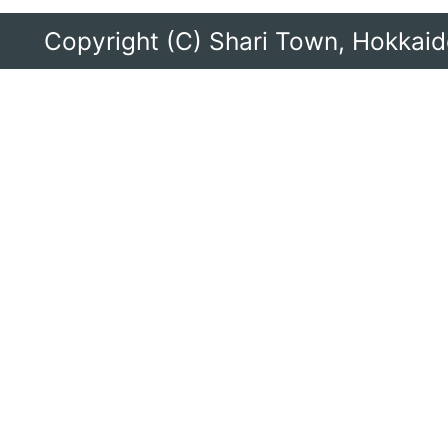
合
Copyright (C) Shari Town, Hokkaido
振
興
局
に
あ
る
町。
道
東
に