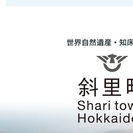
世
界
自
然
遺
産・
知
床