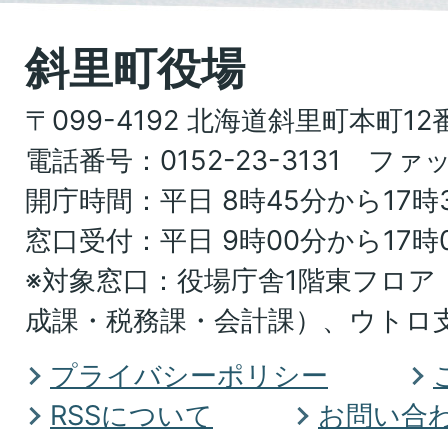
た
地
斜里町役場
図。
〒099-4192 北海道斜里町本町12
北
電話番号：0152-23-3131 ファッ
海
開庁時間：平日 8時45分から17時
道
窓口受付：平日 9時00分から17時
オ
※対象窓口：役場庁舎1階東フロア
ホ
成課・税務課・会計課）、ウトロ
ー
ツ
プライバシーポリシー
ク
RSSについて
お問い合
総