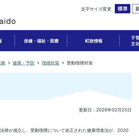
文字サイズ変更
子
報
保健・福祉・医療
町政情報
文
医療
健康・予防
喫煙対策
受動喫煙対策
更新日：2026年02月25日
る法律が成立し、受動喫煙について改正された健康増進法が、2020