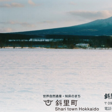
斜
世
界
〒0
自
電話番