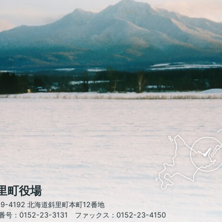
斜
里
町
の
位
置
を
記
し
里町役場
た
地
99-4192 北海道斜里町本町12番地
図。
号：0152-23-3131 ファックス：0152-23-4150