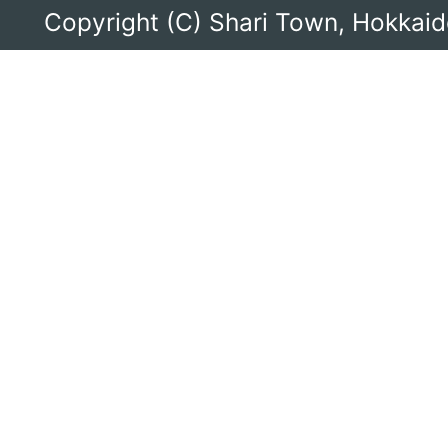
合
Copyright (C) Shari Town, Hokkaido
振
興
局
に
あ
る
町。
道
東
に