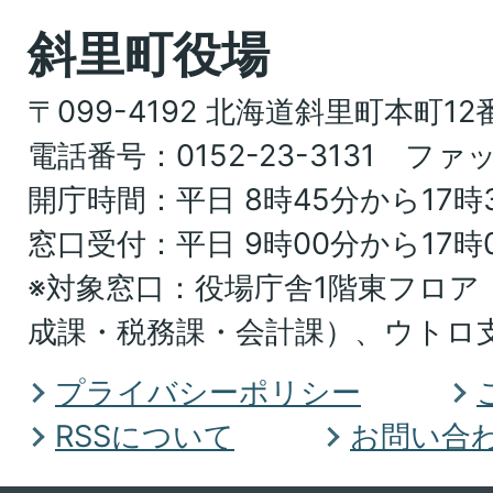
地
斜里町役場
図。
〒099-4192 北海道斜里町本町12
北
電話番号：0152-23-3131 ファッ
海
開庁時間：平日 8時45分から17時
道
窓口受付：平日 9時00分から17時
オ
※対象窓口：役場庁舎1階東フロア
ホ
成課・税務課・会計課）、ウトロ
ー
ツ
プライバシーポリシー
ク
RSSについて
お問い合
総