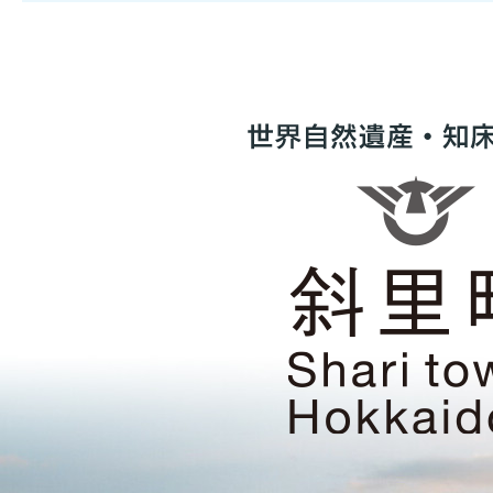
世
界
自
然
遺
産・
知
床