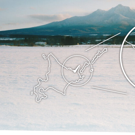
の
ま
斜
ち
里
斜
町
里
の
町
位
Shari
置
town
を
Hokkaido
記
し
た