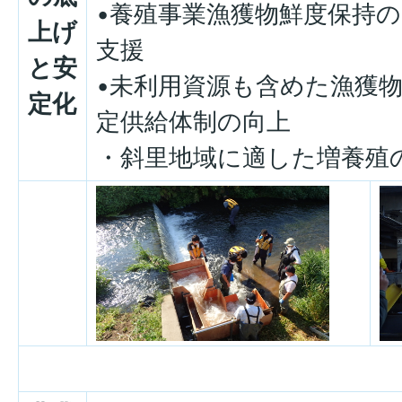
•養殖事業漁獲物鮮度保持
上げ
支援
と安
•未利用資源も含めた漁獲
定化
定供給体制の向上
・斜里地域に適した増養殖