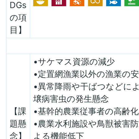
DGs
の項
目】
•サケマス資源の減少
•定置網漁業以外の漁業の
•異常降雨や干ばつなどに
壌病害虫の発生懸念
【課
•基幹的農業従事者の高齢
題懸
•農業水利施設や鳥獣被害
念】
よる機能低下