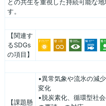
との共生を重視した持続可能な地
す。
【関連す
るSDGs
の項目】
•異常気象や流氷の減
変化
•脱炭素化、循環型社
【課題懸