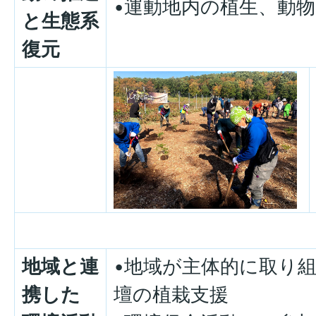
•運動地内の植生、動
と生態系
復元
地域と連
•地域が主体的に取り
携した
壇の植栽支援