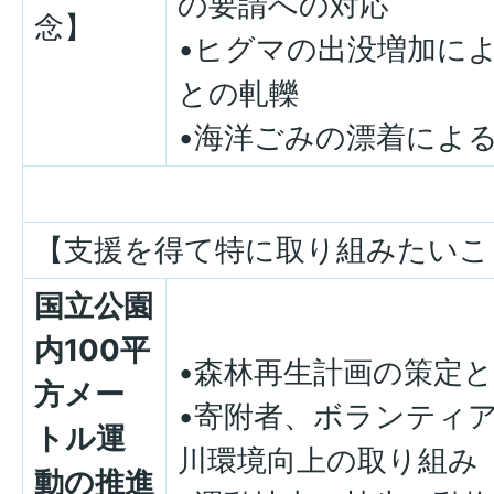
の要請への対応
念】
•ヒグマの出没増加に
との軋轢
•海洋ごみの漂着によ
【支援を得て特に取り組みたいこ
国立公園
内100平
•森林再生計画の策定
方メー
•寄附者、ボランティ
トル運
川環境向上の取り組み
動の推進