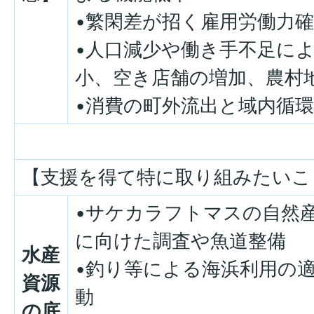
•繁閑差が招く雇用労働力
•人口減少や働き手不足に
小、空き店舗の増加、農村
•消費の町外流出と域内循
【支援を得て特に取り組みたいこ
•サケカラフトマスの自然
に向けた調査や魚道整備
水産
•釣り等による海浜利用の
資源
動
の底