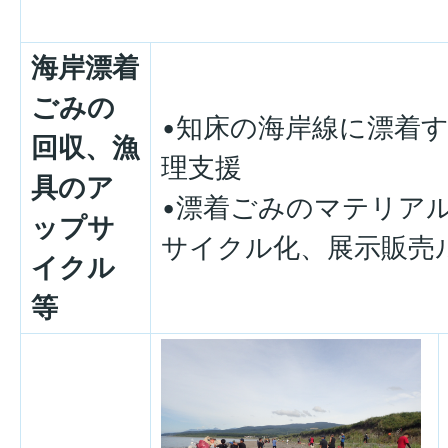
海岸漂着
ごみの
•知床の海岸線に漂着す
回収、漁
理支援
具のア
•漂着ごみのマテリア
ップサ
サイクル化、展示販売
イクル
等