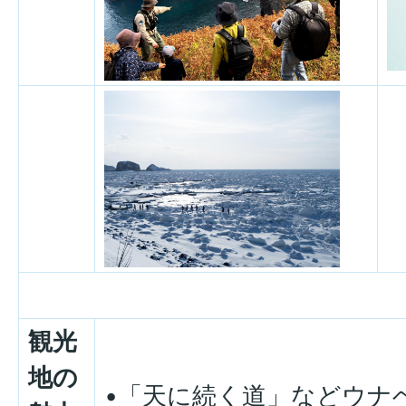
観光
地の
•「天に続く道」などウナ