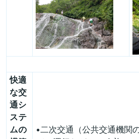
快適
な交
通シ
ステ
ムの
•二次交通（公共交通機関