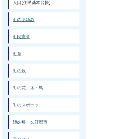
人口(住民基本台帳)
町のあゆみ
町民憲章
町章
町の歌
町の花・木・鳥
町のスポーツ
姉妹町・友好都市
アクセス