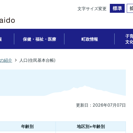
文字サイズ変更
子
報
保健・福祉・医療
町政情報
文
の紹介
人口(住民基本台帳)
更新日：2026年07月07日
年齢別
地区別+年齢別