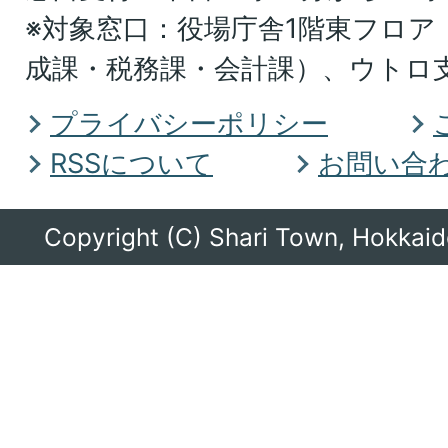
※対象窓口：役場庁舎1階東フロア
ホ
成課・税務課・会計課）、ウトロ
ー
ツ
プライバシーポリシー
ク
RSSについて
お問い合
総
合
Copyright (C) Shari Town, Hokkaido
振
興
局
に
あ