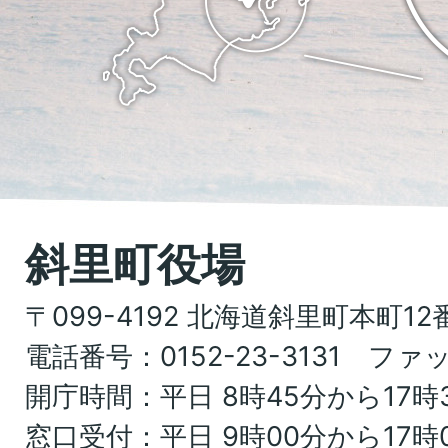
位
Shari
置
town
を
Hokkaido
記
し
た
地
斜里町役場
図。
〒099-4192 北海道斜里町本町12
北
電話番号：0152-23-3131 ファッ
海
開庁時間：平日 8時45分から17時
道
窓口受付：平日 9時00分から17時
オ