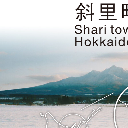
然
遺
産・
知
床
の
ま
斜
ち
里
斜
町
里
の
町